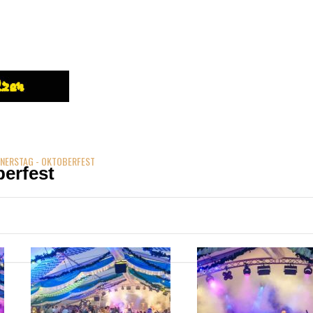
GLIED WERDEN
»
VERANSTALTUNGEN
»
BILDER & VIDEOS
»
TERM
NERSTAG - OKTOBERFEST
erfest