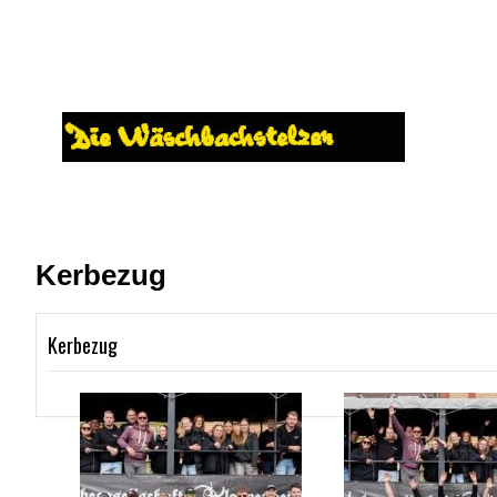
HOME
DER VEREIN
»
MITGLIED WERDEN
»
VERANSTA
DATENSCHUTZERKLÄRUNG
DONNERSTAG - OKTOBERFEST
Kerbezug
Kerbezug